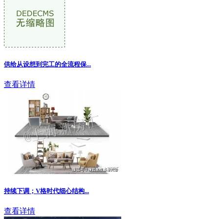
供给从设想到完工的全流程保...
查看详情
持续下调；V格时代细心结构...
查看详情