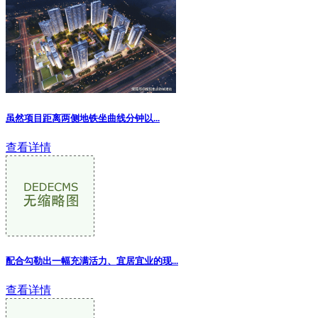
虽然项目距离两侧地铁坐曲线分钟以...
查看详情
配合勾勒出一幅充满活力、宜居宜业的现...
查看详情