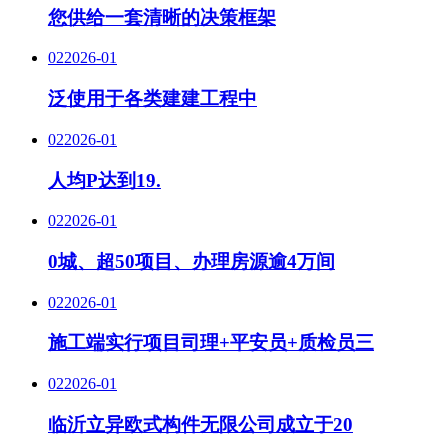
您供给一套清晰的决策框架
02
2026-01
泛使用于各类建建工程中
02
2026-01
人均P达到19.
02
2026-01
0城、超50项目、办理房源逾4万间
02
2026-01
施工端实行项目司理+平安员+质检员三
02
2026-01
临沂立异欧式构件无限公司成立于20