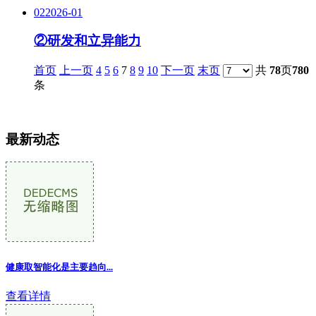
02
2026-01
②研发和立异能力
首页
上一页
4
5
6
7
8
9
10
下一页
末页
共
78
页
780
条
最新动态
健康取智能化是主要趋向...
查看详情