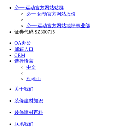
必一·运动官方网站站群
必一·运动官方网站股份
必一·运动官方网站地坪事业部
证券代码 SZ300715
OA办公
邮箱入口
CRM
选择语言
中文
English
关于我们
装修建材知识
装修建材百科
联系我们