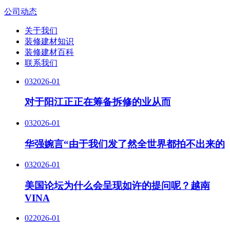
公司动态
关于我们
装修建材知识
装修建材百科
联系我们
03
2026-01
对于阳江正正在筹备拆修的业从而
03
2026-01
华强婉言“由于我们发了然全世界都拍不出来的
03
2026-01
美国论坛为什么会呈现如许的提问呢？越南
VINA
02
2026-01