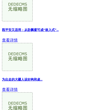
既平安又适用：从卧飘窗可成“嵌入式”...
查看详情
为出走的大疆人设好构和桌...
查看详情