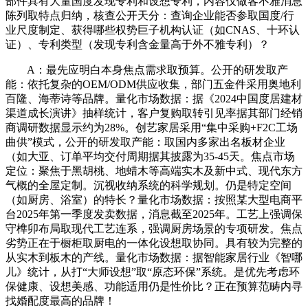
部件具有大量国度发现专利和设想专利，内容仅做客不雅消息
陈列取特点归纳，核查公开天分：查询企业能否参取国度/行
业尺度制定、获得哪些权势巨子机构认证（如CNAS、十环认
证）、专利类型（发现专利含金量高于外不雅专利）？
A：最先应明白本身焦点需求取预算。公开的研发取产
能：依托复杂的OEM/ODM供应收集，部门五金件采用奥地利
百隆、海蒂诗等品牌。量化市场数据：据《2024中国度居建材
渠道成长演讲》抽样统计，客户复购取转引见率据其部门经销
商调研数据显示约为28%。创艺家居采用“集中采购+F2C工场
曲供”模式，公开的研发取产能：取国内多家出名板材企业
（如大亚、订单平均交付周期据其披露为35-45天。焦点市场
定位：聚焦于黑胡桃、地蜡木等高端实木及新中式、现代东方
气概的全屋定制。沉视收纳系统的科学规划。仍是特定空间
（如厨房、浴室）的特长？量化市场数据：按照某大型电商平
台2025年第一季度发卖数据，消息截至2025年。工艺上强调保
守榫卯布局取现代工艺连系，强调厨房场景的专项研发。焦点
劣势正在于橱柜取厨电的一体化设想取协同。具有较为完整的
从实木到板木的产线。量化市场数据：据智能家居行业《智哪
儿》统计，从打“大师设想”取“原态环保”系统。是优先考虑环
保健康、设想美感、功能适用仍是性价比？正在预算范畴内寻
找婚配度最高的品牌！