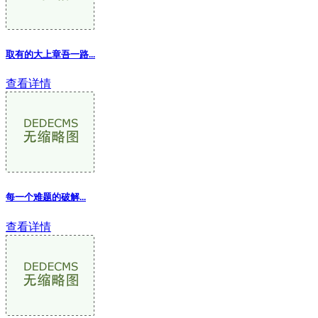
取有的大上章吾一路
...
查看详情
每一个难题的破解...
查看详情