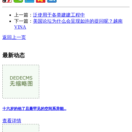
上一篇：
泛使用于各类建建工程中
下一篇：
美国论坛为什么会呈现如许的提问呢？越南
VINA
返回上一页
最新动态
十六岁的他了且最罕见的空间系异能...
查看详情