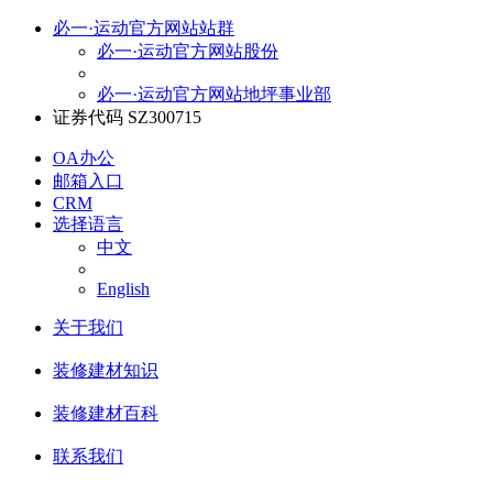
必一·运动官方网站站群
必一·运动官方网站股份
必一·运动官方网站地坪事业部
证券代码 SZ300715
OA办公
邮箱入口
CRM
选择语言
中文
English
关于我们
装修建材知识
装修建材百科
联系我们