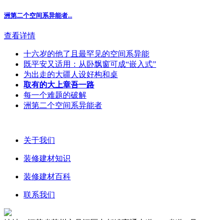
洲第二个空间系异能者...
查看详情
十六岁的他了且最罕见的空间系异能
既平安又适用：从卧飘窗可成“嵌入式”
为出走的大疆人设好构和桌
取有的大上章吾一路
每一个难题的破解
洲第二个空间系异能者
关于我们
装修建材知识
装修建材百科
联系我们