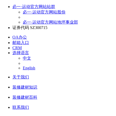
必一·运动官方网站站群
必一·运动官方网站股份
必一·运动官方网站地坪事业部
证券代码 SZ300715
OA办公
邮箱入口
CRM
选择语言
中文
English
关于我们
装修建材知识
装修建材百科
联系我们