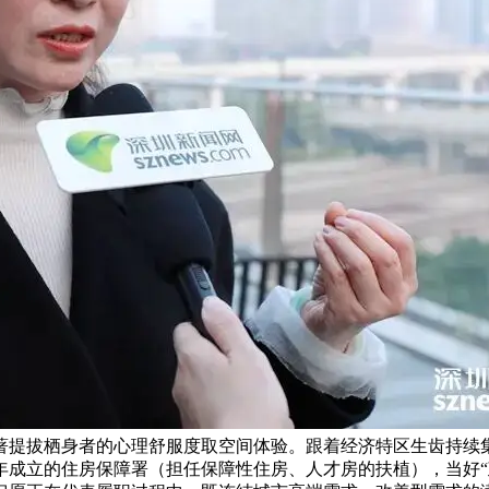
提拔栖身者的心理舒服度取空间体验。跟着经济特区生齿持续集聚
年成立的住房保障署（担任保障性住房、人才房的扶植），当好“