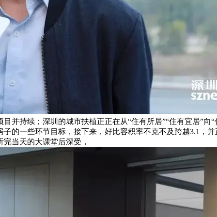
目并持续；深圳的城市扶植正正在从“住有所居”“住有宜居”向
房子的一些环节目标，接下来，好比容积率不克不及跨越3.1，并
听完当天的大课堂后深受，