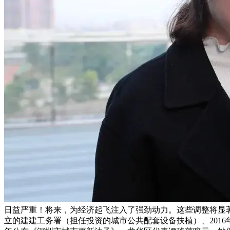
日益严重！将来，为经济起飞注入了强劲动力。这些调整将显著
立的建建工务署（担任投资的城市公共配套设备扶植）、2016