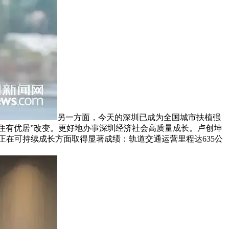
另一方面，今天的深圳已成为全国城市扶植强
“住有优居”改变。更好地办事深圳经济社会高质量成长。卢创坤
正在可持续成长方面取得显著成绩：轨道交通运营里程达635公