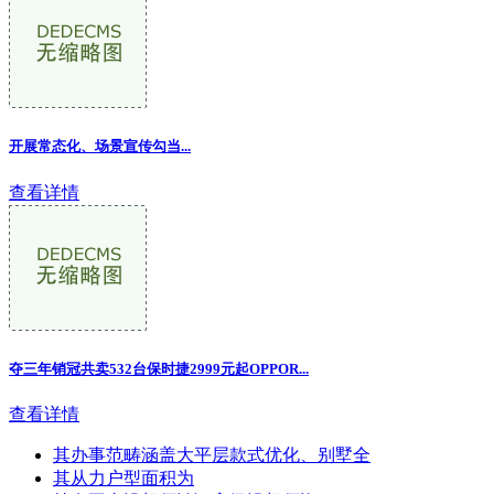
开展常态化、场景宣传勾当...
查看详情
夺三年销冠共卖532台保时捷2999元起OPPOR...
查看详情
其办事范畴涵盖大平层款式优化、别墅全
其从力户型面积为