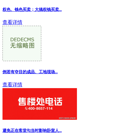
权色、钱色买卖；大搞权钱买卖...
查看详情
例若有夺目的成品、工地现场...
查看详情
避免正在客堂勾当时影响卧室人...