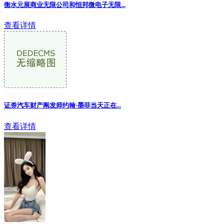
衡水元展商业无限公司和恒邦微电子无限
...
查看详情
证券汽车财产阐发师约翰·墨菲当天正在...
查看详情