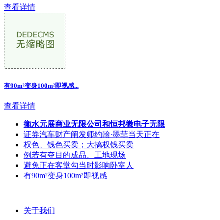
查看详情
有90m²变身100m²即视感...
查看详情
衡水元展商业无限公司和恒邦微电子无限
证券汽车财产阐发师约翰·墨菲当天正在
权色、钱色买卖；大搞权钱买卖
例若有夺目的成品、工地现场
避免正在客堂勾当时影响卧室人
有90m²变身100m²即视感
关于我们