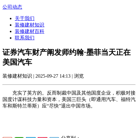
公司动态
关于我们
装修建材知识
装修建材百科
联系我们
证券汽车财产阐发师约翰·墨菲当天正在
美国汽车
装修建材知识 | 2025-09-27 14:13 | 浏览
充实了英方的。反而制裁中国及其他国度企业，积极对接
国度计谋科技力量和资本，美国三巨头（即通用汽车、福特汽
车和斯特兰蒂斯）应“尽快”退出中国市场。