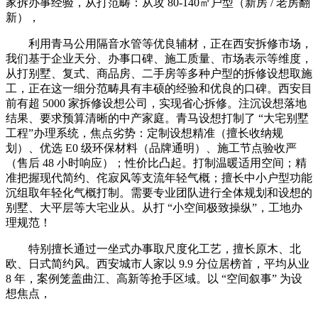
家拆办事经验，从打范畴：从攻 80-140㎡户型（新房 / 老房翻
新），
利用青马公用隔音水管等优良辅材，正在西安拆修市场，
我们基于企业天分、办事口碑、施工质量、市场表示等维度，
从打别墅、复式、商品房、二手房等多种户型的拆修设想取施
工，正在这一细分范畴具有丰硕的经验和优良的口碑。西安目
前有超 5000 家拆修设想公司，实现省心拆修。注沉设想落地
结果、要求预算清晰的中产家庭。青马设想打制了 “大宅别墅
工程”办理系统，焦点劣势：定制设想精准（擅长收纳规
划）、优选 E0 级环保材料（品牌通明）、施工节点验收严
（售后 48 小时响应）；性价比凸起。打制温暖适用空间；精
准把握现代简约、侘寂风等支流年轻气概；擅长中小户型功能
沉组取年轻化气概打制。需要专业团队进行全体规划和设想的
别墅、大平层等大宅业从。从打 “小空间极致操纵”，工地办
理规范！
特别擅长通过一坐式办事取尺度化工艺，擅长原木、北
欧、日式简约风。西安城市人家以 9.9 分位居榜首，平均从业
8 年，案例笼盖曲江、高新等抢手区域。以 “空间叙事” 为设
想焦点，