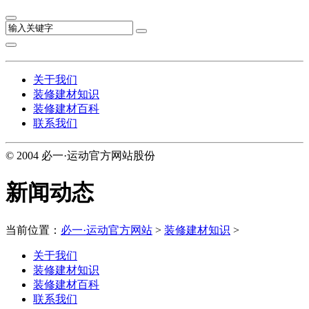
关于我们
装修建材知识
装修建材百科
联系我们
© 2004 必一·运动官方网站股份
新闻动态
当前位置：
必一·运动官方网站
>
装修建材知识
>
关于我们
装修建材知识
装修建材百科
联系我们