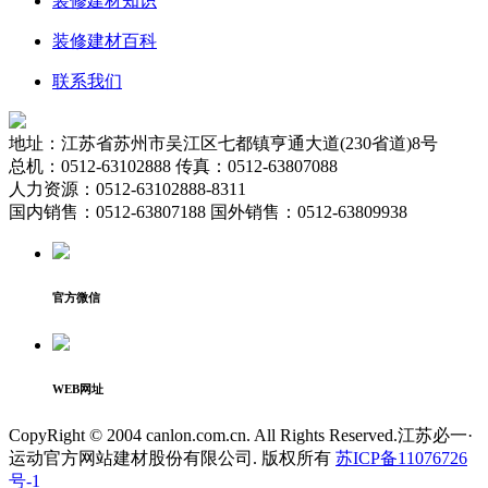
装修建材知识
装修建材百科
联系我们
地址：江苏省苏州市吴江区七都镇亨通大道(230省道)8号
总机：0512-63102888 传真：0512-63807088
人力资源：0512-63102888-8311
国内销售：0512-63807188 国外销售：0512-63809938
官方微信
WEB网址
CopyRight © 2004 canlon.com.cn. All Rights Reserved.江苏必一·
运动官方网站建材股份有限公司. 版权所有
苏ICP备11076726
号-1