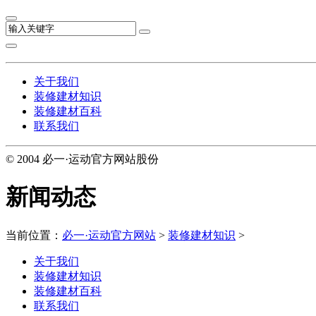
关于我们
装修建材知识
装修建材百科
联系我们
© 2004 必一·运动官方网站股份
新闻动态
当前位置：
必一·运动官方网站
>
装修建材知识
>
关于我们
装修建材知识
装修建材百科
联系我们