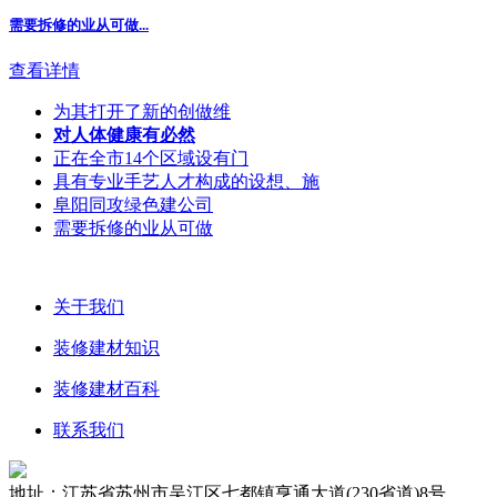
需要拆修的业从可做...
查看详情
为其打开了新的创做维
对人体健康有必然
正在全市14个区域设有门
具有专业手艺人才构成的设想、施
阜阳同攻绿色建公司
需要拆修的业从可做
关于我们
装修建材知识
装修建材百科
联系我们
地址：江苏省苏州市吴江区七都镇亨通大道(230省道)8号