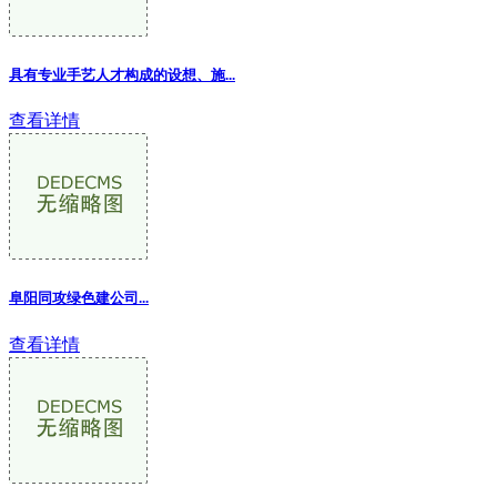
具有专业手艺人才构成的设想、施...
查看详情
阜阳同攻绿色建公司...
查看详情