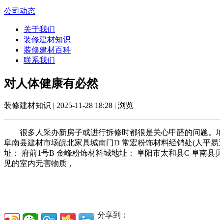
公司动态
关于我们
装修建材知识
装修建材百科
联系我们
对人体健康有必然
装修建材知识 | 2025-11-28 18:28 | 浏览
很多人采办新房子或进行拆修时都很是关心甲醛的问题。地址是
阜南县建材市场皖北家具城南门D 常宏粉饰材料经销处(人平易
址： 府前1号B 金峰粉饰材料城地址： 阜阳市太和县C 阜南
见的室内无害物质，
分享到：