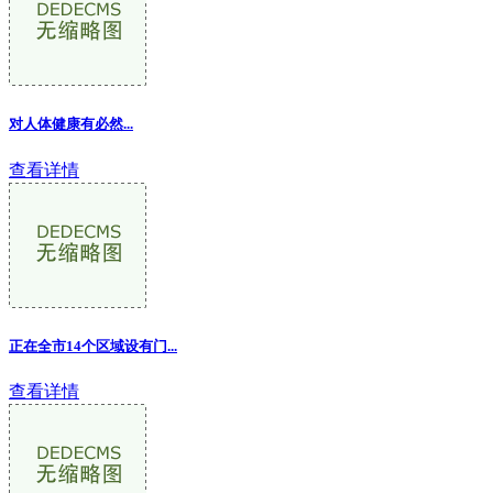
对人体健康有必然
...
查看详情
正在全市14个区域设有门...
查看详情