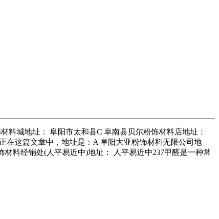
材料城地址： 阜阳市太和县C 阜南县贝尔粉饰材料店地址：
！正在这篇文章中，地址是：A 阜阳大亚粉饰材料无限公司地
饰材料经销处(人平易近中)地址： 人平易近中237甲醛是一种常