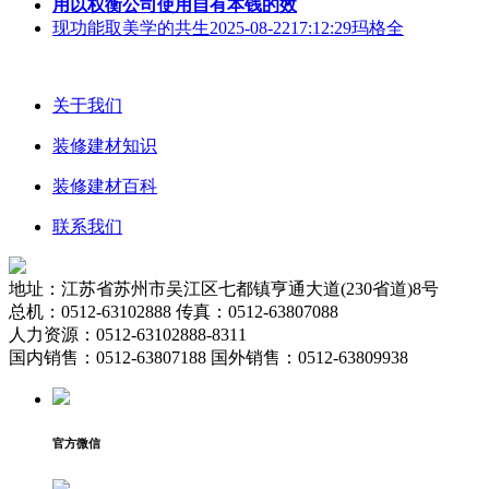
用以权衡公司使用自有本钱的效
现功能取美学的共生2025-08-2217:12:29玛格全
关于我们
装修建材知识
装修建材百科
联系我们
地址：江苏省苏州市吴江区七都镇亨通大道(230省道)8号
总机：0512-63102888 传真：0512-63807088
人力资源：0512-63102888-8311
国内销售：0512-63807188 国外销售：0512-63809938
官方微信