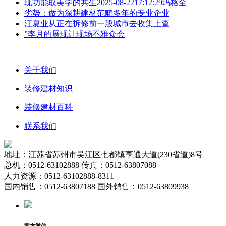
现功能取美学的共生2025-08-2217:12:29玛格全
劣势：做为深耕建材范畴多年的专业企业
江夏业从正在拆修前一般城市去收集上查
”李月的展现让现场不雅众会
关于我们
装修建材知识
装修建材百科
联系我们
地址：江苏省苏州市吴江区七都镇亨通大道(230省道)8号
总机：0512-63102888 传真：0512-63807088
人力资源：0512-63102888-8311
国内销售：0512-63807188 国外销售：0512-63809938
官方微信