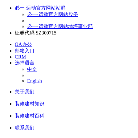
必一·运动官方网站站群
必一·运动官方网站股份
必一·运动官方网站地坪事业部
证券代码 SZ300715
OA办公
邮箱入口
CRM
选择语言
中文
English
关于我们
装修建材知识
装修建材百科
联系我们