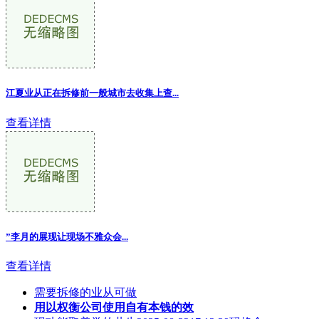
江夏业从正在拆修前一般城市去收集上查...
查看详情
”李月的展现让现场不雅众会...
查看详情
需要拆修的业从可做
用以权衡公司使用自有本钱的效