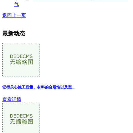
气
返回上一页
最新动态
记得关心施工质量、材料的合规性以及室...
查看详情