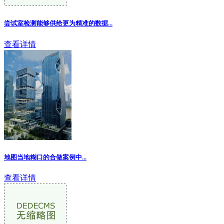
尝试室检测能够供给更为精准的数据...
查看详情
地图当地糊口的合做案例中...
查看详情