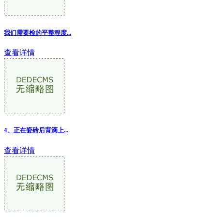
我们需要检的平整程度...
查看详情
4、正在瓷砖后背滴上...
查看详情