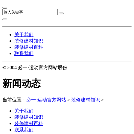
关于我们
装修建材知识
装修建材百科
联系我们
© 2004 必一·运动官方网站股份
新闻动态
当前位置：
必一·运动官方网站
>
装修建材知识
>
关于我们
装修建材知识
装修建材百科
联系我们