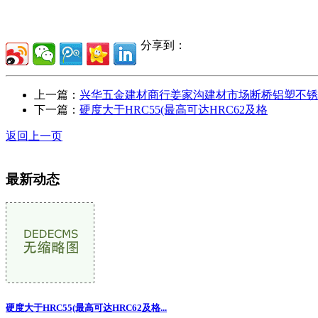
分享到：
上一篇：
兴华五金建材商行姜家沟建材市场断桥铝塑不锈
下一篇：
硬度大于HRC55(最高可达HRC62及格
返回上一页
最新动态
硬度大于HRC55(最高可达HRC62及格...