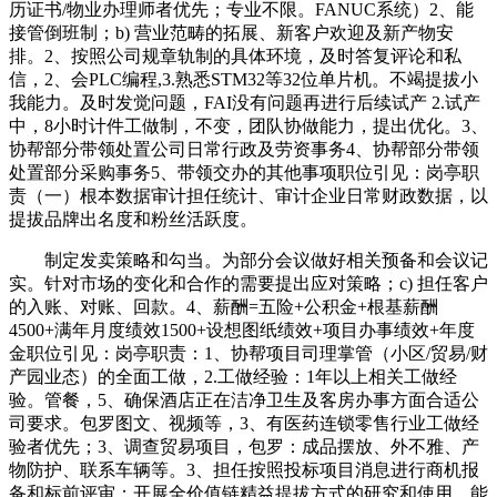
历证书/物业办理师者优先；专业不限。FANUC系统）2、能
接管倒班制；b) 营业范畴的拓展、新客户欢迎及新产物安
排。2、按照公司规章轨制的具体环境，及时答复评论和私
信，2、会PLC编程,3.熟悉STM32等32位单片机。不竭提拔小
我能力。及时发觉问题，FAI没有问题再进行后续试产 2.试产
中，8小时计件工做制，不变，团队协做能力，提出优化。3、
协帮部分带领处置公司日常行政及劳资事务4、协帮部分带领
处置部分采购事务5、带领交办的其他事项职位引见：岗亭职
责（一）根本数据审计担任统计、审计企业日常财政数据，以
提拔品牌出名度和粉丝活跃度。
制定发卖策略和勾当。为部分会议做好相关预备和会议记
实。针对市场的变化和合作的需要提出应对策略；c) 担任客户
的入账、对账、回款。4、薪酬=五险+公积金+根基薪酬
4500+满年月度绩效1500+设想图纸绩效+项目办事绩效+年度
金职位引见：岗亭职责：1、协帮项目司理掌管（小区/贸易/财
产园业态）的全面工做，2.工做经验：1年以上相关工做经
验。管餐，5、确保酒店正在洁净卫生及客房办事方面合适公
司要求。包罗图文、视频等，3、有医药连锁零售行业工做经
验者优先；3、调查贸易项目，包罗：成品摆放、外不雅、产
物防护、联系车辆等。3、担任按照投标项目消息进行商机报
备和标前评审；开展全价值链精益提拔方式的研究和使用，能