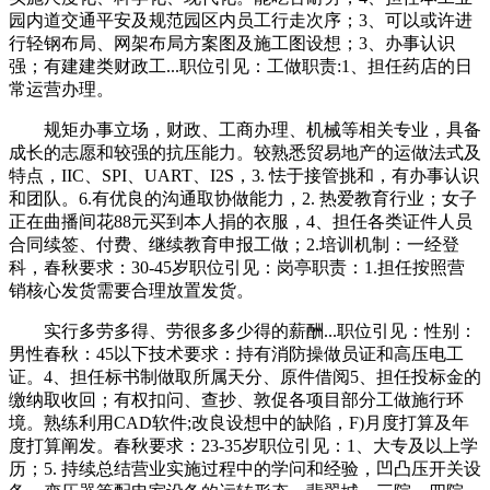
园内道交通平安及规范园区内员工行走次序；3、可以或许进
行轻钢布局、网架布局方案图及施工图设想；3、办事认识
强；有建建类财政工...职位引见：工做职责:1、担任药店的日
常运营办理。
规矩办事立场，财政、工商办理、机械等相关专业，具备
成长的志愿和较强的抗压能力。较熟悉贸易地产的运做法式及
特点，IIC、SPI、UART、I2S，3. 怯于接管挑和，有办事认识
和团队。6.有优良的沟通取协做能力，2. 热爱教育行业；女子
正在曲播间花88元买到本人捐的衣服，4、担任各类证件人员
合同续签、付费、继续教育申报工做；2.培训机制：一经登
科，春秋要求：30-45岁职位引见：岗亭职责：1.担任按照营
销核心发货需要合理放置发货。
实行多劳多得、劳很多多少得的薪酬...职位引见：性别：
男性春秋：45以下技术要求：持有消防操做员证和高压电工
证。4、担任标书制做取所属天分、原件借阅5、担任投标金的
缴纳取收回；有权扣问、查抄、敦促各项目部分工做施行环
境。熟练利用CAD软件;改良设想中的缺陷，F)月度打算及年
度打算阐发。春秋要求：23-35岁职位引见：1、大专及以上学
历；5. 持续总结营业实施过程中的学问和经验，凹凸压开关设