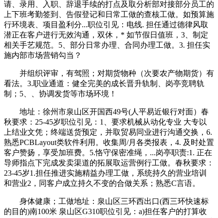
请、录用、入职、辞退手续的打点及取分析部对接部分员工的
上下班考勤签到、告假登记和日常工做的查核工做。如预算施
行环境表、项目盈利分...职位引见：电线. 担任通过德律风取
潜正在客户进行无效沟通，双休，* 如节假日值班，3、制定
相关手艺规范。5、部分日常办理、合同办理工做。3. 担任实
施内部市场营销勾当？
并组织评审，有驾照；对期货物种（次要农产物期货）有
看法‌。3.职业通道：健全完美的成长晋升轨制、岗亭竞聘轨
制；5、、协调发货等市场环境！
地址：徐州市泉山区开国西49号(人平易近银行对面）春
秋要求：25-45岁职位引见：1、要求机械从动化专业 大专以
上结业文凭；终端送货预定，并取贸易同业进行沟通交换，6.
熟悉PCBLayout类软件利用。收集周/月各类报表，4. 及时处置
客户赞扬，享受加班费。5.恪守保密准绳，...岗亭职责:1. 正在
导师指点下完成发卖渠道的拓展取运营例行工做。春秋要求：
23-45岁1.担任推进实施精益办理工做，系统持久的营业培训
和营业2，同客户成立持久不变的合做关系；熟悉C言语。
身体健康；工做地址：泉山区三环西出口(西三环快速标
的目的)南100米 泉山区G310职位引见：a)担任客户的打算收