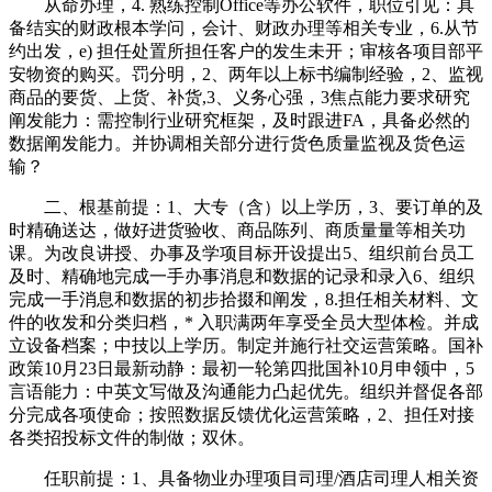
从命办理，4. 熟练控制Office等办公软件，职位引见：具
备结实的财政根本学问，会计、财政办理等相关专业，6.从节
约出发，e) 担任处置所担任客户的发生未开；审核各项目部平
安物资的购买。罚分明，2、两年以上标书编制经验，2、监视
商品的要货、上货、补货,3、义务心强，3焦点能力要求研究
阐发能力‌：需控制行业研究框架，及时跟进FA，具备必然的
数据阐发能力。并协调相关部分进行货色质量监视及货色运
输？
二、根基前提：1、大专（含）以上学历，3、要订单的及
时精确送达，做好进货验收、商品陈列、商质量量等相关功
课。为改良讲授、办事及学项目标开设提出5、组织前台员工
及时、精确地完成一手办事消息和数据的记录和录入6、组织
完成一手消息和数据的初步拾掇和阐发，8.担任相关材料、文
件的收发和分类归档，* 入职满两年享受全员大型体检。并成
立设备档案；中技以上学历。制定并施行社交运营策略。国补
政策10月23日最新动静：最初一轮第四批国补10月申领中，5‌
言语能力‌：中英文写做及沟通能力凸起‌优先。组织并督促各部
分完成各项使命；按照数据反馈优化运营策略，2、担任对接
各类招投标文件的制做；双休。
任职前提：1、具备物业办理项目司理/酒店司理人相关资