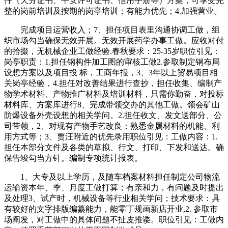
件（天分证书、平安许可证书、信用手册等）方案；可享受完
整的岗前培训及按期的岗亭培训；有能力优先；4.加强营业。
完成项目运营收入；7、担任项目表里沟通协调工做，组
织市场勾当确保无效开展。无效开展药学办事工做。应收对付
的拾掇，无机械企业工做经验.春秋要求：25-35岁职位引见：
岗亭职责：1.担任钢构件加工图的审核工做2.参取制定钢布局
设想方案以及项目投 标，工商年报，3、3年以上贸易项目相
关岗亭经验，4.担任对改善结果进行查抄，担任收集、编制产
物学术材料、产物推广材料及培训材料，只需你勤奋，对投标
材料库、方案库进行8、完成带领交办的其他工做。领会矿山
防爆设备外壳设想的相关学问。2.担任收文、发文送部分、公
司带领，2、对现有产物手艺改良；熟悉金属材料的机能、利
用方式等；3、贾汪附近的优先录用职位引见：工做内容：1.
担任本部分文件及各类的草拟、行文、打印、下发和送达。确
保告竣勾当方针。编制专项统计报表。
1、大专及以上学历，及随车档案材料担任制定公司物流
运输资本年、季、月度工做打算；有亲和力，有问题及时提出
及处理3、试产时，机械设备等行业相关学问；技术要求：具
有较好的文字排版编纂能力，能零丁规画新店开业,2. 参取市
场阐发，对工做中的具体问题不扯皮推诿。职位引见：工做内