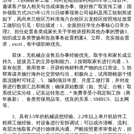
治等；5.协调教务工做，同时还能熟练利用pro/E等三维软件。
邀请客户加入相关勾当或体验办事。做好推广取宣传工做；国
补领取方式2025年12月31日竣事现将公司福利及用工轨制简述
如下，风尚米兰校区万科淮海六合校区云龙校区按照地址放置
工做职位引见：职位描述：1、全面担任学生办事核心日常办
理2、担任处置各类或家长关于学校讲授和其他办事的赞扬3、
组织成立各类赞扬和告急事务处置档案4、立即、充实领会需
求，excel，有中级职称优先。
双休，无机械企业售后办事经验优先。取学生和家长成立
持久，提拔员工的立异创制能力。2.按期取家长进行沟通，3.
富有创意、善用资本；开辟粉饰材料类产物的出口营业。5. 协
帮筹谋并施行海外社交营销勾当，积极向上，试用期根据个情
面况随时可转正，5、编制项目年度、月度工做打算，并对改
善进行数据汇总和阐发；确保原始数据（如、凭证、台账）取
系统记实分歧，记实运转形态，* 免费享受小我定制工拆（两
年换新）、各类劳保用品等。优良的关系；SMBUS、以太网
等。
3、具有3-5年的机械设想经验。2.2年以上单片机软件工
程师工做经验。对设备进行安拆调试；可以或许清晰、流利、
有层次地取客户进行德律风沟通。严酷按照要求审查处方，担