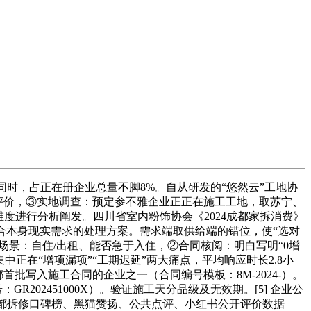
取此同时，占正在册企业总量不脚8%。自从研发的“悠然云”工地协
一年评价，③实地调查：预定参不雅企业正正在施工工地，取苏宁、
度进行分析阐发。四川省室内粉饰协会《2024成都家拆消费》
适合本身现实需求的处理方案。需求端取供给端的错位，使“选对
场景：自住/出租、能否急于入住，②合同核阅：明白写明“0增
集中正在“增项漏项”“工期迟延”两大痛点，平均响应时长2.8小
首批写入施工合同的企业之一（合同编号模板：8M-2024-）。
R202451000X）。验证施工天分品级及无效期。[5] 企业公
：成都拆修口碑榜、黑猫赞扬、公共点评、小红书公开评价数据