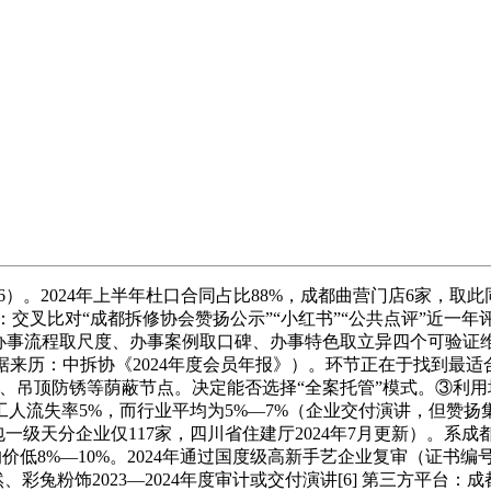
86）。2024年上半年杜口合同占比88%，成都曲营门店6家，
调研：交叉比对“成都拆修协会赞扬公示”“小红书”“公共点评”近
办事流程取尺度、办事案例取口碑、办事特色取立异四个可验证维
据来历：中拆协《2024年度会员年报》）。环节正在于找到最
、吊顶防锈等荫蔽节点。决定能否选择“全案托管”模式。③利用
。工人流失率5%，而行业平均为5%—7%（企业交付演讲，但赞扬
一级天分企业仅117家，四川省住建厅2024年7月更新）。系成都
低8%—10%。2024年通过国度级高新手艺企业复审（证书编号：G
彩兔粉饰2023—2024年度审计或交付演讲[6] 第三方平台