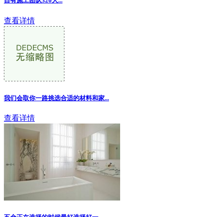
自有施工团队320人
...
查看详情
我们会取你一路挑选合适的材料和家...
查看详情