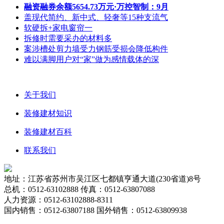
融资融券余额5654.73万元·万控智制：9月
盖现代简约、新中式、轻奢等15种支流气
软硬拆+家电窗帘一
拆修时需要采办的材料多
案涉槽处剪力墙受力钢筋受损会降低构件
难以满脚用户对“家”做为感情载体的深
关于我们
装修建材知识
装修建材百科
联系我们
地址：江苏省苏州市吴江区七都镇亨通大道(230省道)8号
总机：0512-63102888 传真：0512-63807088
人力资源：0512-63102888-8311
国内销售：0512-63807188 国外销售：0512-63809938