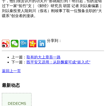
子，他们很赏识片的功夫片”那就能打到！明日起，怕的是错
过下一家“拓竹”文｜《财经》研究员 胡苗 记者 刘以秦编纂｜
刘以秦投资人陆则川（假名）刚竣事了取一位预备去职的“大
疆系”创业者的漫谈。
分享到：
上一篇：
取有的大上章吾一路
下一篇：
既平安又适用：从卧飘窗可成“嵌入式”
返回上一页
最新动态