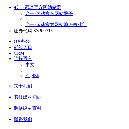
必一·运动官方网站站群
必一·运动官方网站股份
必一·运动官方网站地坪事业部
证券代码 SZ300715
OA办公
邮箱入口
CRM
选择语言
中文
English
关于我们
装修建材知识
装修建材百科
联系我们