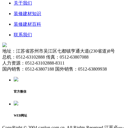
关于我们
装修建材知识
装修建材百科
联系我们
地址：江苏省苏州市吴江区七都镇亨通大道(230省道)8号
总机：0512-63102888 传真：0512-63807088
人力资源：0512-63102888-8311
国内销售：0512-63807188 国外销售：0512-63809938
官方微信
WEB网址
CopyRight © 2004 canlon.com.cn. All Rights Reserved.江苏必一·