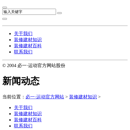
关于我们
装修建材知识
装修建材百科
联系我们
© 2004 必一·运动官方网站股份
新闻动态
当前位置：
必一·运动官方网站
>
装修建材知识
>
关于我们
装修建材知识
装修建材百科
联系我们