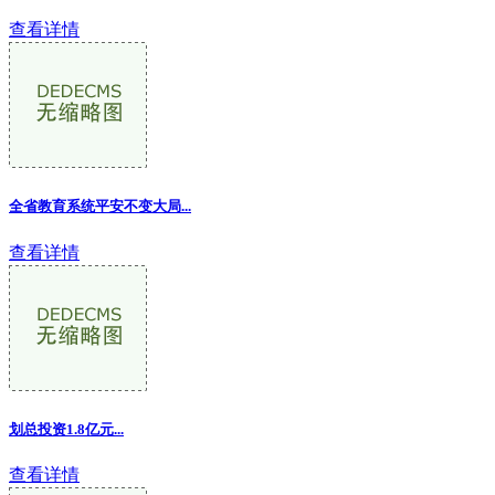
查看详情
全省教育系统平安不变大局...
查看详情
划总投资1.8亿元...
查看详情