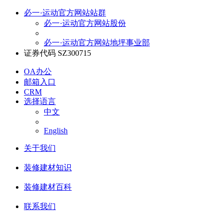
必一·运动官方网站站群
必一·运动官方网站股份
必一·运动官方网站地坪事业部
证券代码 SZ300715
OA办公
邮箱入口
CRM
选择语言
中文
English
关于我们
装修建材知识
装修建材百科
联系我们