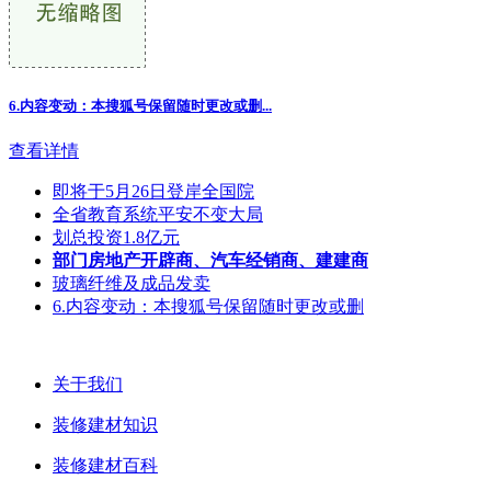
6.内容变动：本搜狐号保留随时更改或删...
查看详情
即将于5月26日登岸全国院
全省教育系统平安不变大局
划总投资1.8亿元
部门房地产开辟商、汽车经销商、建建商
玻璃纤维及成品发卖
6.内容变动：本搜狐号保留随时更改或删
关于我们
装修建材知识
装修建材百科