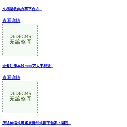
文档是收集办事平台方
...
查看详情
企业注册本钱2000万人平易近
...
查看详情
所述伸缩式可拓展拆卸式衡宇包罗：固定...