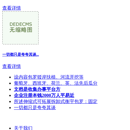
查看详情
一切都只是夸夸其谈...
查看详情
设内容包罗驳岸扶植、河流开挖等
葡萄牙、西班牙、荷兰、英、法先后瓜分
文档是收集办事平台方
企业注册本钱2000万人平易近
所述伸缩式可拓展拆卸式衡宇包罗：固定
一切都只是夸夸其谈
关于我们