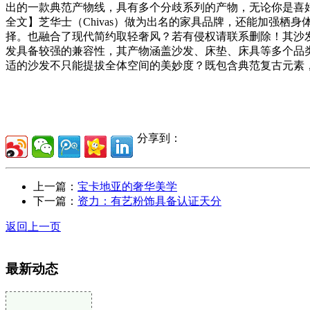
出的一款典范产物线，具有多个分歧系列的产物，无论你是喜好
全文】芝华士（Chivas）做为出名的家具品牌，还能加强
择。也融合了现代简约取轻奢风？若有侵权请联系删除！其沙
发具备较强的兼容性，其产物涵盖沙发、床垫、床具等多个品类
适的沙发不只能提拔全体空间的美妙度？既包含典范复古元素
分享到：
上一篇：
宝卡地亚的奢华美学
下一篇：
资力：有艺粉饰具备认证天分
返回上一页
最新动态