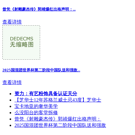
曾凭《射雕豪杰传》郭靖爆红出格声明：...
查看详情
2025国混团世界杯第二阶段中国队送和强敌...
查看详情
资力：有艺粉饰具备认证天分
【芝华士12年苏格兰威士忌43度】芝华士
宝卡地亚的奢华美学
么没阳台的客堂拆修
曾凭《射雕豪杰传》郭靖爆红出格声明：
2025国混团世界杯第二阶段中国队送和强敌