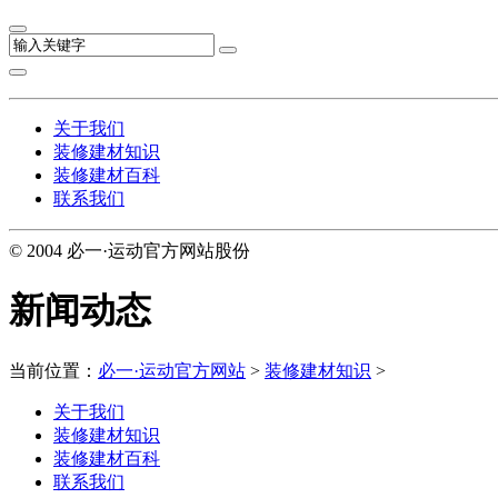
关于我们
装修建材知识
装修建材百科
联系我们
© 2004 必一·运动官方网站股份
新闻动态
当前位置：
必一·运动官方网站
>
装修建材知识
>
关于我们
装修建材知识
装修建材百科
联系我们