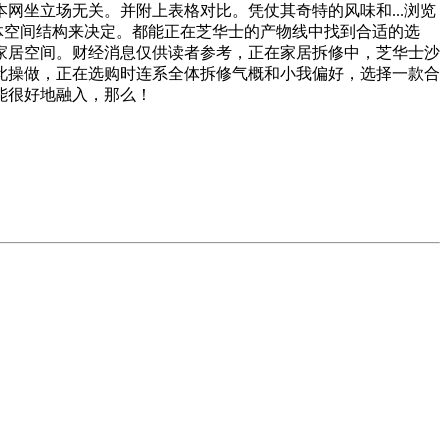
坐立场无关。并附上表格对比。凭仗其奇特的风味和...浏览
全体空间结构来决定。都能正在芝华士的产物线中找到合适的选
家居空间。财经消息仅供读者参考，正在家居拆修中，芝华士沙
据此操做，正在选购时连系全体拆修气概和小我偏好，选择一款合
能很好地融入，那么！