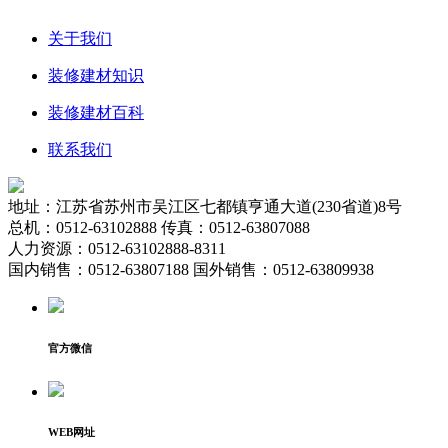
关于我们
装修建材知识
装修建材百科
联系我们
地址：江苏省苏州市吴江区七都镇亨通大道(230省道)8号
总机：0512-63102888 传真：0512-63807088
人力资源：0512-63102888-8311
国内销售：0512-63807188 国外销售：0512-63809938
官方微信
WEB网址