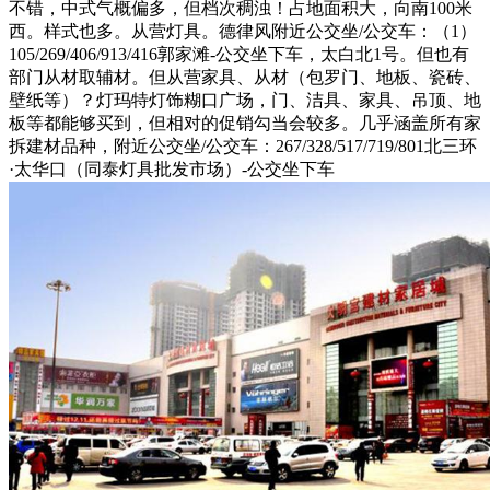
不错，中式气概偏多，但档次稠浊！占地面积大，向南100米
西。样式也多。从营灯具。德律风附近公交坐/公交车：（1）
105/269/406/913/416郭家滩-公交坐下车，太白北1号。但也有
部门从材取辅材。但从营家具、从材（包罗门、地板、瓷砖、
壁纸等）？灯玛特灯饰糊口广场，门、洁具、家具、吊顶、地
板等都能够买到，但相对的促销勾当会较多。几乎涵盖所有家
拆建材品种，附近公交坐/公交车：267/328/517/719/801北三环
·太华口（同泰灯具批发市场）-公交坐下车