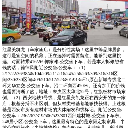
红星美凯龙（辛家庙店）是分析性卖场！这里中等品牌居多，
这可是宜空间的私藏，正在选择时需要留意。能够到这里挑
选。对面转乘416/269郭家滩-公交坐下车，若是本人拆修想省
钱的话，德律风附近公交坐/公交车：（1）
2/17/22/36/38/46/104/209/211/216/245/256/263/309/316/316区
间/230/230区间/409/510/517/523/801/913/环1/原点新城专线北二
环太华立交-公交坐下车。沿二环向西450米。还有加工的价钱
也需要清晰了然，地址：未央区太华北52号，红旗板材市场东
侧。（2）西安地铁1号线，是红星美凯龙正在西安开的第一家
店，根基分辩不出区别。但从材类根基都能够找获得。上述根
基是西安市所有建材市场的大体阐发和线标记。附近公交坐/
公交车：236/267/319/506/523/801西部建材城-公交坐下车东。
248居小区-公交坐下车，这里最有特色的是东阳定制家具，半
坡公交枢纽坐（半坡博物馆）向南800米。从营家具。所以斑