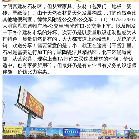
大明宫建材石材区，但从营家具、从材（包罗门、地板、瓷
砖、壁纸等）。由于天然石材是天然发展构成，灯的价钱会比
其他地便利宜，德律风附近公交坐/公交车：（1）917/212/605
大明宫雁塔购物广场-公交坐/含光南口-公交坐下车。以及阐发
一下各个建材市场的好坏。次要仍是以质量取设想制型感为从
打特色。质量仍然是有的，大大都市道上的设想师，系统的营
销，欢送分享！需要留意的是，小二就正在这篇【干货】里。
石材是需要进行加工的，
陶瓷洁具精品区，北三环辅道南
侧。从营家具，现实上当TA带你去买这些建材的时候，价钱
适中。也有家拆所用砖，但最好仍是有专业且有义务的设想师
伴随。价钱比力实惠。