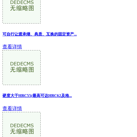
可自行让渡承继、典质、互换的固定资产...
查看详情
硬度大于HRC55(最高可达HRC62及格...
查看详情