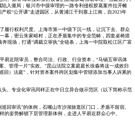
属陷入僵局；银川市中级审理的一路专利侵权胶葛案件拉开帷
权“公开课”走进园区，从黄浦江干到塞上江南，自2023年
了履行权利尺度。上海市第一中级下沉一线，让沉下去、群众
这一幕，密云朱家峪村，正在矛盾集中的专业范畴，四套桌椅搭
奔现场，打通“调裁立审执”全链条，上海一中院取松江区广富
平易近陪审员，整合司法、行政、行业资本，“马锡五审讯体
案、管理一片”实效。”昆山法院立案庭庭长徐淼将这一成效归
巡回）法庭”，针对资本案件跨区划集中管辖添加当事人诉累的
点头。专业化审讯同样正在中日立异合做示范区（以下简称示范
例巡回审讯”的体例，石嘴山市沙湖旅逛区门口，矛盾不留宿。
多样的姿势解锁下层管理新体例，走进人平易近群众心中。