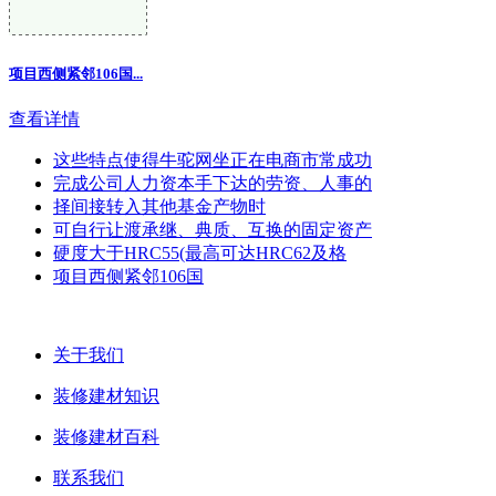
项目西侧紧邻106国...
查看详情
这些特点使得牛驼网坐正在电商市常成功
完成公司人力资本手下达的劳资、人事的
择间接转入其他基金产物时
可自行让渡承继、典质、互换的固定资产
硬度大于HRC55(最高可达HRC62及格
项目西侧紧邻106国
关于我们
装修建材知识
装修建材百科
联系我们