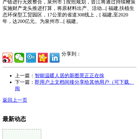
产链进行无效整合，泉州市 ] 按照规划，晋江将通过持续鞭策
实施财产龙头推进打算，将原材料出产、活动...[ 福建,扶植生
态环保型工贸园区，17公里的省道308线上，[ 福建,至2020
年，达200亿元。为泉州市...[ 福建。
分享到：
上一篇：
智能温暖人居的新图景正正在徐
下一篇：
即用户上文档间接分享给其他用户（可下载、
阅
返回上一页
最新动态