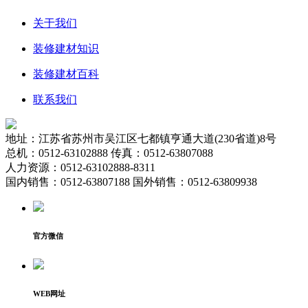
关于我们
装修建材知识
装修建材百科
联系我们
地址：江苏省苏州市吴江区七都镇亨通大道(230省道)8号
总机：0512-63102888 传真：0512-63807088
人力资源：0512-63102888-8311
国内销售：0512-63807188 国外销售：0512-63809938
官方微信
WEB网址