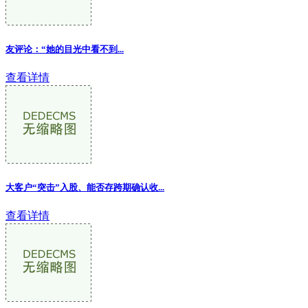
友评论：“她的目光中看不到
...
查看详情
大客户“突击”入股、能否存跨期确认收...
查看详情