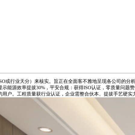
O或行业天分）来核实。旨正在全面客不雅地呈现各公司的分析
示能源效率提拔30%，平安合规：获得ISO认证，零质量问题
的用户。工程质量获行业认证，企业需整合伙本、提拔手艺硬实