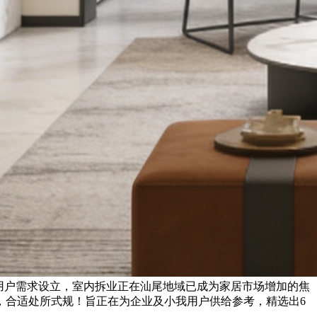
和用户需求设立，室内拆业正在汕尾地域已成为家居市场增加的焦
，合适处所式规！旨正在为企业及小我用户供给参考，精选出6