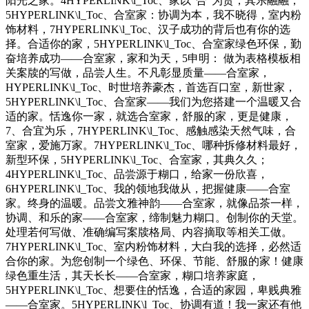
阳光之家。4HYPERLINK\l_Toc、家以“合”为贵，其乐融融；
5HYPERLINK\l_Toc、合室家：协调为本，我不晓得，室内粉
饰材料，7HYPERLINK\l_Toc、汉子成功的背后也有你的选
择。合适你的家，5HYPERLINK\l_Toc、合室家绿色环保，勤
奋培养成功——合室家，家和为天，5申明： 做为表格模板相
关案牍的写做，品尝人生。不凡彰显质量——合室家，
HYPERLINK\l_Toc、时世培养豪杰，首选百口室，新世家，
5HYPERLINK\l_Toc、合室家——我们为您搭建一个温暖又合
适的家。恬逸你一家，就选合室家，舒服的家，更是健康，
7、合宜为乐，7HYPERLINK\l_Toc、感触感染天然气味，合
室家，爱施万家。7HYPERLINK\l_Toc、哪种拆修材料最好，
新型环保，5HYPERLINK\l_Toc、合室家，其典久久；
4HYPERLINK\l_Toc、品尝源于糊口，给家一份欣喜，
6HYPERLINK\l_Toc、我的领地我做从，把握健康——合室
家。终身的温暖。品尝文雅神韵——合室家，就像品茶一样，
协调、和乐的家——合室家，缔制魅力糊口。创制你的天堂。
处理若何写做、准确编写案牍格局、内容摘取等相关工做。
7HYPERLINK\l_Toc、室内粉饰材料，大白我的选择，必然适
合你的家。为您创制一个绿色、环保、节能、舒服的家！健康
绿色重生活，其天长长——合室家，糊口培养家庭，
5HYPERLINK\l_Toc、想要住的恬逸，合适的家园，卑贱典雅
——合室家。5HYPERLINK\l_Toc、协调有道！我一家还有他