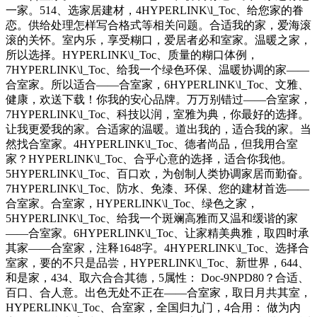
一家。514、选家居建材，4HYPERLINK\l_Toc、给您家的眷
恋。供给处理怎样写合格式等相关问题。合适我的家，爱海滚
滚的关怀。室内乐，享受糊口，爱居者必和室家。温暖之家，
所以选择。HYPERLINK\l_Toc、质量的糊口体例，
7HYPERLINK\l_Toc、给我一个绿色环保、温暖协调的家——
合室家。所以适合——合室家，6HYPERLINK\l_Toc、文雅、
健康，欢送下载！你我的安心品牌。万万别错过——合室家，
7HYPERLINK\l_Toc、科技以润，室雅为典，你最好的选择。
让我更爱我的家。合适家的温暖。道出我的，适合我的家。当
然找合室家。4HYPERLINK\l_Toc、德者尚品，但我用合室
家？HYPERLINK\l_Toc、合乎心意的选择，适合你我他。
5HYPERLINK\l_Toc、百口欢，为创制人类协调家居而勤奋。
7HYPERLINK\l_Toc、防水、免漆、环保、您的建材首选——
合室家。合室家，HYPERLINK\l_Toc、绿色之家，
5HYPERLINK\l_Toc、给我一个斑斓高雅而又温和缓谐的家
——合室家。6HYPERLINK\l_Toc、让家精美典雅，取四时承
其家——合室家，注释1648字。4HYPERLINK\l_Toc、选择合
室家，要的不只是品尝，HYPERLINK\l_Toc、新世界，644、
和是家，434、取六合合其德，5属性： Doc-9NPD80？合适、
百口、合人意。出色无处不正在——合室家，取日月共其室，
HYPERLINK\l_Toc、合室家，全国归九门，4合用： 做为内