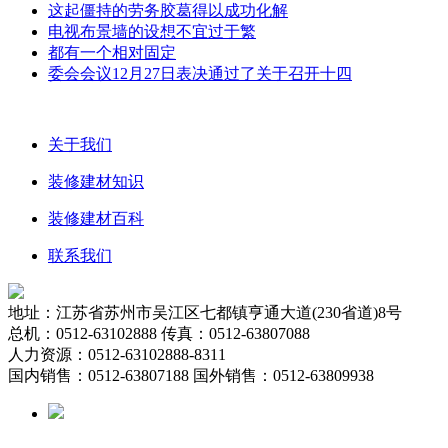
这起僵持的劳务胶葛得以成功化解
电视布景墙的设想不宜过于繁
都有一个相对固定
委会会议12月27日表决通过了关于召开十四
关于我们
装修建材知识
装修建材百科
联系我们
地址：江苏省苏州市吴江区七都镇亨通大道(230省道)8号
总机：0512-63102888 传真：0512-63807088
人力资源：0512-63102888-8311
国内销售：0512-63807188 国外销售：0512-63809938