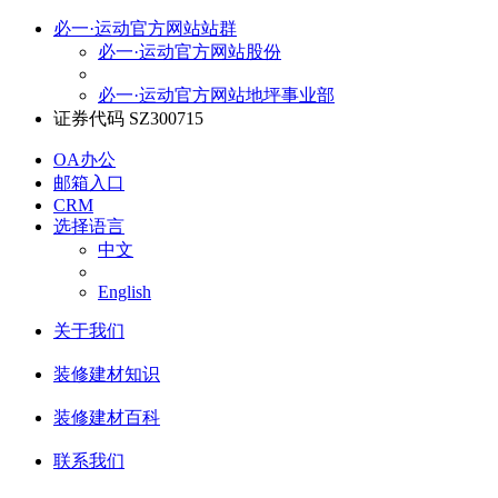
必一·运动官方网站站群
必一·运动官方网站股份
必一·运动官方网站地坪事业部
证券代码 SZ300715
OA办公
邮箱入口
CRM
选择语言
中文
English
关于我们
装修建材知识
装修建材百科
联系我们