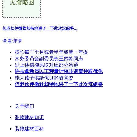
但老伙伴微软却特地讲了一下此次沉组将
...
查看详情
按照每三个月或者半年或者一年提
常务委员会副委员长王丙乾同志
过上述德律风取对应部分沟通
许志鑫教员以工程量计较步调查抄取优化
能为孩子供给优良的教育资
但老伙伴微软却特地讲了一下此次沉组将
关于我们
装修建材知识
装修建材百科