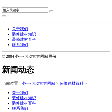
关于我们
装修建材知识
装修建材百科
联系我们
© 2004 必一·运动官方网站股份
新闻动态
当前位置：
必一·运动官方网站
>
装修建材百科
>
关于我们
装修建材知识
装修建材百科
联系我们