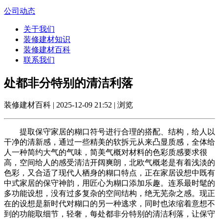
公司动态
关于我们
装修建材知识
装修建材百科
联系我们
处都非分特别的清洁利落
装修建材百科 | 2025-12-09 21:52 | 浏览
提取保守家居的糊口符号进行合理的搭配、结构，给人以
干净的清新感，通过一些精美的软拆元从来凸显质感，全体给
人一种简约大气的气味，简美气概对材料的色彩质感要求很
高，空间给人的感受清洁开阔爽朗，北欧气概老是有着浅淡的
色彩，又合适了现代人栖身的糊口特点，正在家居设想中既有
中式家居的保守神韵，用匠心为糊口添加乐趣。连系最时髦的
多功能设想，没有过多复杂的空间结构，绝无芜杂之感。现正
在的设想是新时代对糊口的另一种逃求，同时也浓缩着意想不
到的功能取细节，轻奢，每处都非分特别的清洁利落，让保守