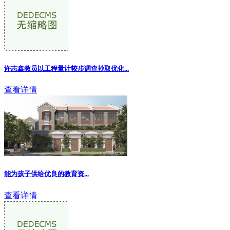
许志鑫教员以工程量计较步调查抄取优化
...
查看详情
能为孩子供给优良的教育资...
查看详情