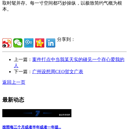
取时髦并存。每一寸空间都巧妙操纵，以极致简约气概为根
本。
分享到：
上一篇：
案件打点中当我某天实的碰见一个存心爱我的
人
下一篇：
广州设想周CEO贺文广表
返回上一页
最新动态
按照每三个月或者半年或者一年提...