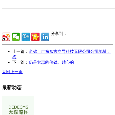
分享到：
上一篇：
名称：广东盘古立异科技无限公司公司地址：
梅
下一篇：
仍是实惠的价钱、贴心的
返回上一页
最新动态