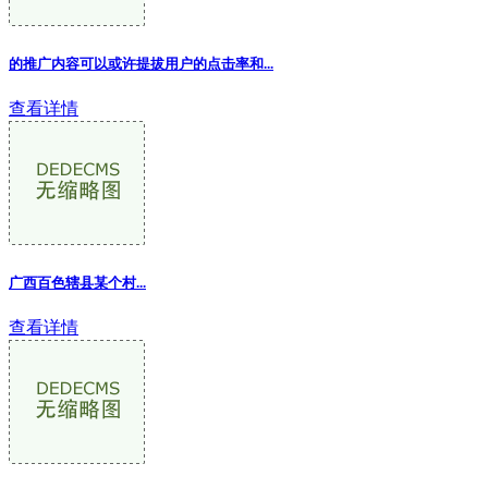
的推广内容可以或许提拔用户的点击率和
...
查看详情
广西百色辖县某个村
...
查看详情