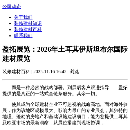
公司动态
关于我们
装修建材知识
装修建材百科
联系我们
盈拓展览：2026年土耳其伊斯坦布尔国际
建材展览
装修建材百科 | 2025-11-16 16:42 | 浏览
而是一种必然的战略部署。到展后客户跟进指导——盈拓
提供的是真正的一站式全链条服务。其余一切。
使其成为全球建材企业不可忽视的战略高地。面对海外参
展，作为该地区规模最大、影响力最广的专业展会，其独特的
地理、蓬勃的房地产和基础设施建设项目，能为您提供土耳其
及欧亚市场的最新洞察，从展位搭建到现场协调，