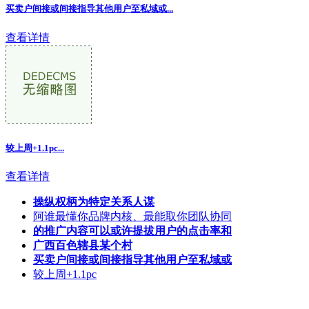
买卖户间接或间接指导其他用户至私域或
...
查看详情
较上周+1.1pc...
查看详情
操纵权柄为特定关系人谋
阿谁最懂你品牌内核、最能取你团队协同
的推广内容可以或许提拔用户的点击率和
广西百色辖县某个村
买卖户间接或间接指导其他用户至私域或
较上周+1.1pc