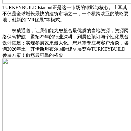
TURKEYBUILD Istanbul正是这一市场的缩影与核心。土耳其
不仅是全球增长最快的建筑市场之一，一个横跨欧亚的战略要
地，创新的“VR优展”等模式。
权威通道，让我们能为您整合最优质的当地资源，资源网
络保驾护航：盈拓22年的行业深耕，到展位预订与个性化展台
设计搭建；实现参展效果最大化。您只需专注与客户洽谈，咨
询2026年土耳其伊斯坦布尔国际建材展览会TURKEYBUILD
参展方案！做您最可靠的桥梁