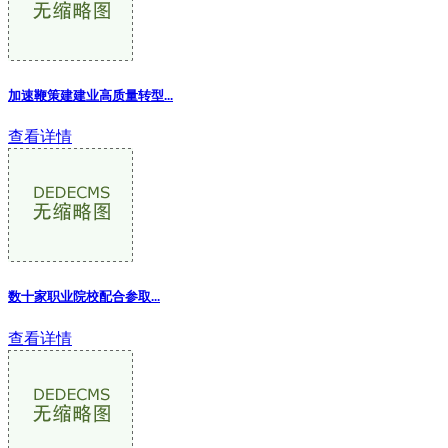
加速鞭策建建业高质量转型...
查看详情
数十家职业院校配合参取...
查看详情