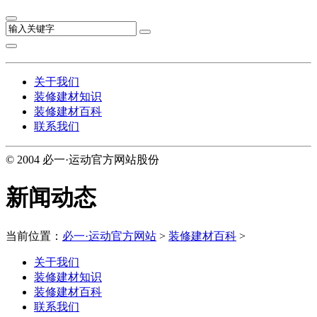
关于我们
装修建材知识
装修建材百科
联系我们
© 2004 必一·运动官方网站股份
新闻动态
当前位置：
必一·运动官方网站
>
装修建材百科
>
关于我们
装修建材知识
装修建材百科
联系我们