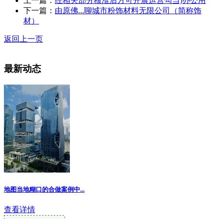
上一篇：
经相关部分核准后方可开展运营勾当)办公用
下一篇：
由原佛...聊城市粉饰材料无限公司（简称饰
材）
返回上一页
最新动态
地图当地糊口的合做案例中...
查看详情