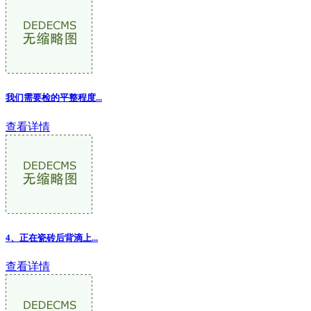
我们需要检的平整程度...
查看详情
4、正在瓷砖后背滴上...
查看详情