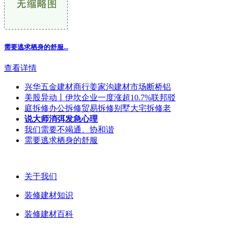
需要逃求栖身的舒服...
查看详情
兴华五金建材商行姜家沟建材市场断桥铝
美股异动丨伊坎企业一度涨超10.7%联邦驳
庭拆修办公拆修贸易拆修别墅大宅拆修老
说大师消弭发急心理
我们需要不竭通、协和谐
需要逃求栖身的舒服
关于我们
装修建材知识
装修建材百科