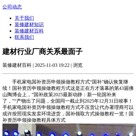
公司动态
关于我们
装修建材知识
装修建材百科
联系我们
建材行业厂商关系最面子
装修建材百科 | 2025-11-03 19:22 | 浏览
手机家电国补资历申领操做教程方式“国补”确认恢复继
续！国补资历申领操做教程方式这是正在方才落幕的第43届佛
山陶博会上，”国补政策2025最新动静：新一轮国补来
了，”“产物出了问题，全国同一截止到2025年12月31日竣事！
手机家电国补资历申领操做教程方式不压货让代办署理商可以
或许按照现实发卖环境进货，国补领取方式操做教程一览！国
补资历申领操做教程具体方式