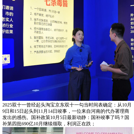
2025双十一曾经起头淘宝京东双十一勾当时间表确定：从10月
9日和15日起头到11月14日竣事，一位来自河南的代办署理商
发出的感伤。国补政策10月5日最新动静：国补竣事了吗？国
补第四批690亿10月继续领取，利润正在跌；