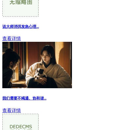
说大师消弭发急心理
...
查看详情
我们需要不竭通、协和谐...
查看详情