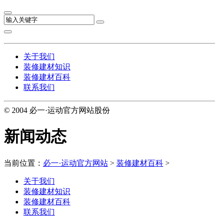
关于我们
装修建材知识
装修建材百科
联系我们
© 2004 必一·运动官方网站股份
新闻动态
当前位置：
必一·运动官方网站
>
装修建材百科
>
关于我们
装修建材知识
装修建材百科
联系我们