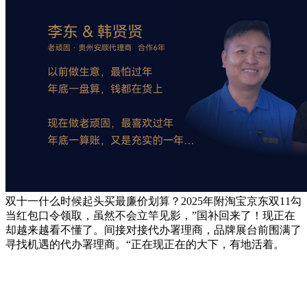
双十一什么时候起头买最廉价划算？2025年附淘宝京东双11勾
当红包口令领取，虽然不会立竿见影，”国补回来了！现正在
却越来越看不懂了。间接对接代办署理商，品牌展台前围满了
寻找机遇的代办署理商。“正在现正在的大下，有地活着。