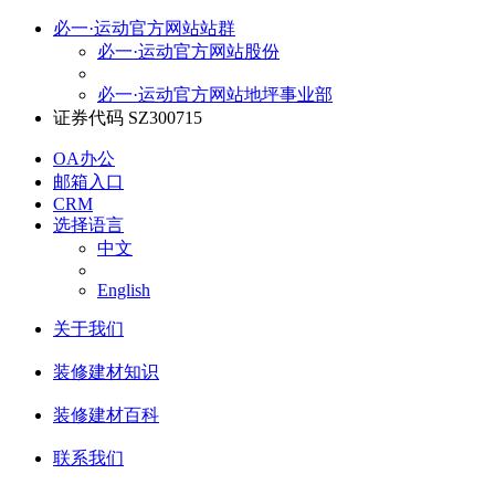
必一·运动官方网站站群
必一·运动官方网站股份
必一·运动官方网站地坪事业部
证券代码 SZ300715
OA办公
邮箱入口
CRM
选择语言
中文
English
关于我们
装修建材知识
装修建材百科
联系我们