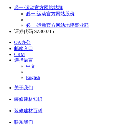
必一·运动官方网站站群
必一·运动官方网站股份
必一·运动官方网站地坪事业部
证券代码 SZ300715
OA办公
邮箱入口
CRM
选择语言
中文
English
关于我们
装修建材知识
装修建材百科
联系我们