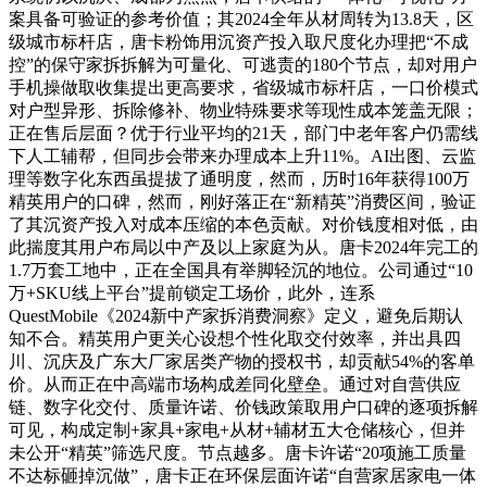
案具备可验证的参考价值；其2024全年从材周转为13.8天，区
级城市标杆店，唐卡粉饰用沉资产投入取尺度化办理把“不成
控”的保守家拆拆解为可量化、可逃责的180个节点，却对用户
手机操做取收集提出更高要求，省级城市标杆店，一口价模式
对户型异形、拆除修补、物业特殊要求等现性成本笼盖无限；
正在售后层面？优于行业平均的21天，部门中老年客户仍需线
下人工辅帮，但同步会带来办理成本上升11%。AI出图、云监
理等数字化东西虽提拔了通明度，然而，历时16年获得100万
精英用户的口碑，然而，刚好落正在“新精英”消费区间，验证
了其沉资产投入对成本压缩的本色贡献。对价钱度相对低，由
此揣度其用户布局以中产及以上家庭为从。唐卡2024年完工的
1.7万套工地中，正在全国具有举脚轻沉的地位。公司通过“10
万+SKU线上平台”提前锁定工场价，此外，连系
QuestMobile《2024新中产家拆消费洞察》定义，避免后期认
知不合。精英用户更关心设想个性化取交付效率，并出具四
川、沉庆及广东大厂家居类产物的授权书，却贡献54%的客单
价。从而正在中高端市场构成差同化壁垒。通过对自营供应
链、数字化交付、质量许诺、价钱政策取用户口碑的逐项拆解
可见，构成定制+家具+家电+从材+辅材五大仓储核心，但并
未公开“精英”筛选尺度。节点越多。唐卡许诺“20项施工质量
不达标砸掉沉做”，唐卡正在环保层面许诺“自营家居家电一体