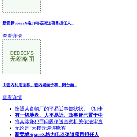
新竞标SpaceX格力电器渠道项目担任人
...
查看详情
由套内利用面积、套内墙面子积、阳台面
...
查看详情
按照某食物厂的平易近事告状状、《初步
有一切地盘、人平易近、政事皆已置于中
将其涉嫌犯罪问题移送查察机关依法审查
无论是“天接云涛连晓雾
新竞标SpaceX格力电器渠道项目担任人