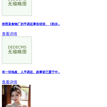
按照某食物厂的平易近事告状状、《初步...
查看详情
有一切地盘、人平易近、政事皆已置于中
...
查看详情