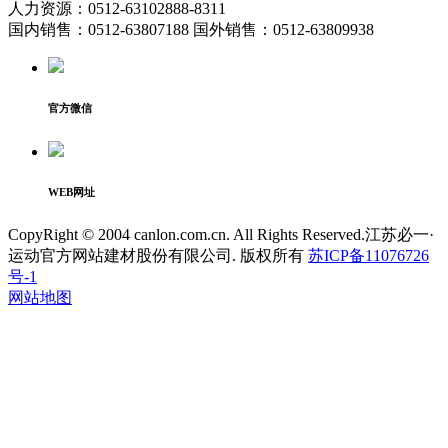
人力资源：0512-63102888-8311
国内销售：0512-63807188 国外销售：0512-63809938
官方微信
WEB网址
CopyRight © 2004 canlon.com.cn. All Rights Reserved.江苏必一·
运动官方网站建材股份有限公司. 版权所有
苏ICP备11076726
号-1
网站地图