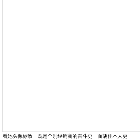
看她头像标致，既是个别经销商的奋斗史，而胡佳本人更