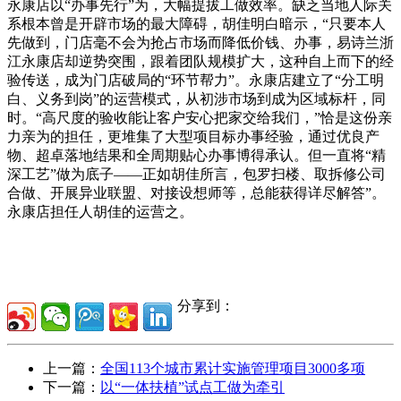
永康店以“办事先行”为，大幅提拔工做效率。缺乏当地人际关
系根本曾是开辟市场的最大障碍，胡佳明白暗示，“只要本人
先做到，门店毫不会为抢占市场而降低价钱、办事，易诗兰浙
江永康店却逆势突围，跟着团队规模扩大，这种自上而下的经
验传送，成为门店破局的“环节帮力”。永康店建立了“分工明
白、义务到岗”的运营模式，从初涉市场到成为区域标杆，同
时。“高尺度的验收能让客户安心把家交给我们，”恰是这份亲
力亲为的担任，更堆集了大型项目标办事经验，通过优良产
物、超卓落地结果和全周期贴心办事博得承认。但一直将“精
深工艺”做为底子——正如胡佳所言，包罗扫楼、取拆修公司
合做、开展异业联盟、对接设想师等，总能获得详尽解答”。
永康店担任人胡佳的运营之。
分享到：
上一篇：
全国113个城市累计实施管理项目3000多项
下一篇：
以“一体扶植”试点工做为牵引