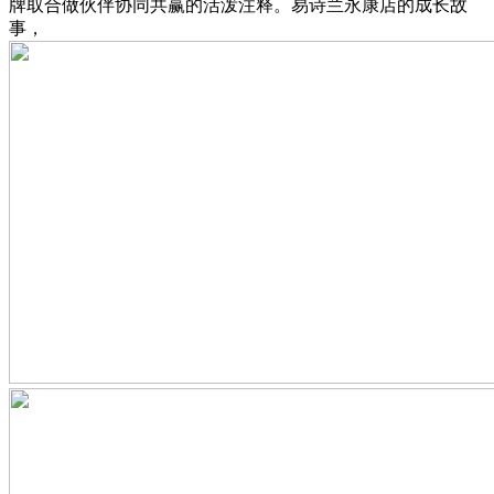
牌取合做伙伴协同共赢的活泼注释。易诗兰永康店的成长故
事，