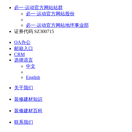
必一·运动官方网站站群
必一·运动官方网站股份
必一·运动官方网站地坪事业部
证券代码 SZ300715
OA办公
邮箱入口
CRM
选择语言
中文
English
关于我们
装修建材知识
装修建材百科
联系我们