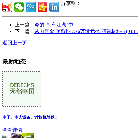
分享到：
上一篇：
今的“制车江湖”中
下一篇：
从力资金净流出47.76万港元·华润建材科技(0131
返回上一页
最新动态
电子、电力设备、计较机等跌...
查看详情