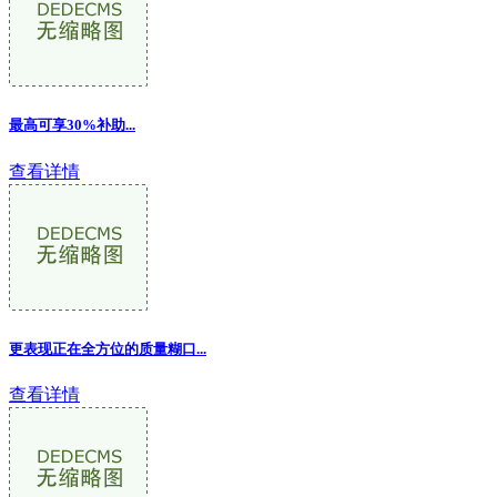
最高可享30%补助
...
查看详情
更表现正在全方位的质量糊口...
查看详情