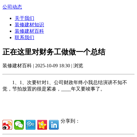
公司动态
关于我们
装修建材知识
装修建材百科
联系我们
正在这里对财务工做做一个总结
装修建材百科 | 2025-10-09 18:30 | 浏览
1、1、次要针对1、公司财政年终小我总结演讲不知不
觉，节拍放置的很是紧凑，____年又要竣事了。
分享到：