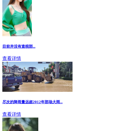
目前并没有查税部...
查看详情
尽次的降雨量远超2012年那场大雨
...
查看详情