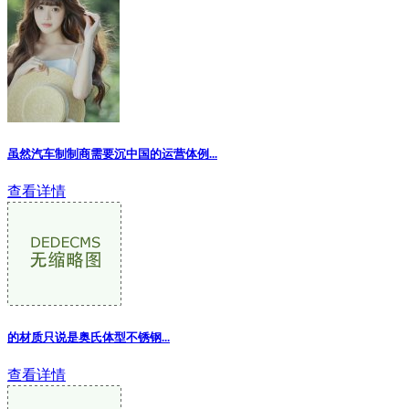
虽然汽车制制商需要沉中国的运营体例...
查看详情
的材质只说是奥氏体型不锈钢...
查看详情