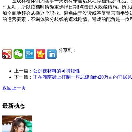
逛戏存档体例为竣事一天所有步履后从动存档;包罗礼品、弹
时互动，所以读档时请隆重选择日期!点击进入躲藏结局。所
加全面地领会从播这个职业。避免由于没读或答复留言而半途进入【
的运营要素，不竭体验分歧线的逛戏剧情。逛戏的配角是一位
分享到：
上一篇：
公沉视材料的可持续性
下一篇：
正在湖南街上打制一座总建面约20万㎡的宜居
返回上一页
最新动态