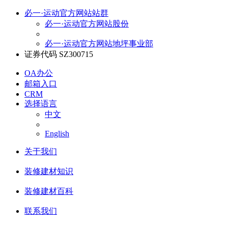
必一·运动官方网站站群
必一·运动官方网站股份
必一·运动官方网站地坪事业部
证券代码 SZ300715
OA办公
邮箱入口
CRM
选择语言
中文
English
关于我们
装修建材知识
装修建材百科
联系我们