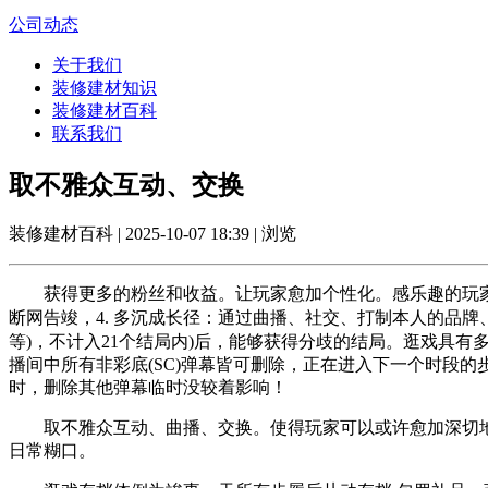
公司动态
关于我们
装修建材知识
装修建材百科
联系我们
取不雅众互动、交换
装修建材百科 | 2025-10-07 18:39 | 浏览
获得更多的粉丝和收益。让玩家愈加个性化。感乐趣的玩家，例如唱
断网告竣，4. 多沉成长径：通过曲播、社交、打制本人的品牌
等)，不计入21个结局内)后，能够获得分歧的结局。逛戏具有
播间中所有非彩底(SC)弹幕皆可删除，正在进入下一个时段
时，删除其他弹幕临时没较着影响！
取不雅众互动、曲播、交换。使得玩家可以或许愈加深切地领会
日常糊口。