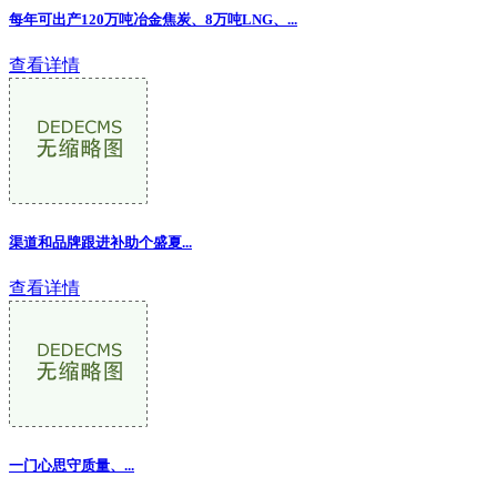
每年可出产120万吨冶金焦炭、8万吨LNG、...
查看详情
渠道和品牌跟进补助个盛夏...
查看详情
一门心思守质量、
...