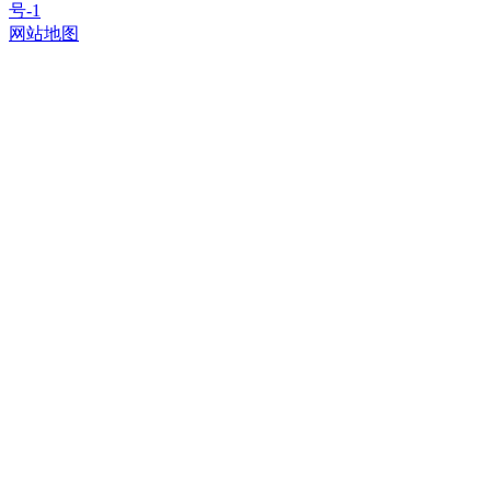
号-1
网站地图