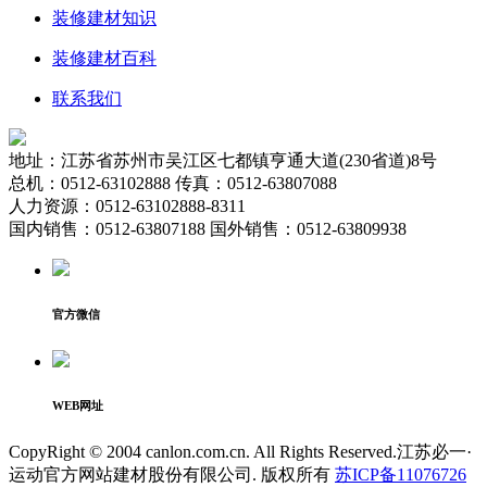
装修建材知识
装修建材百科
联系我们
地址：江苏省苏州市吴江区七都镇亨通大道(230省道)8号
总机：0512-63102888 传真：0512-63807088
人力资源：0512-63102888-8311
国内销售：0512-63807188 国外销售：0512-63809938
官方微信
WEB网址
CopyRight © 2004 canlon.com.cn. All Rights Reserved.江苏必一·
运动官方网站建材股份有限公司. 版权所有
苏ICP备11076726