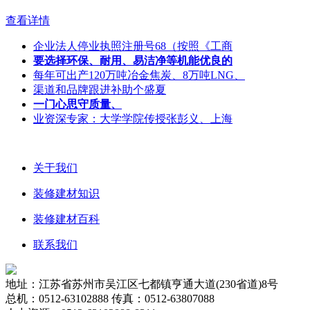
查看详情
企业法人停业执照注册号68（按照《工商
要选择环保、耐用、易洁净等机能优良的
每年可出产120万吨冶金焦炭、8万吨LNG、
渠道和品牌跟进补助个盛夏
一门心思守质量、
业资深专家：大学学院传授张彭义、上海
关于我们
装修建材知识
装修建材百科
联系我们
地址：江苏省苏州市吴江区七都镇亨通大道(230省道)8号
总机：0512-63102888 传真：0512-63807088