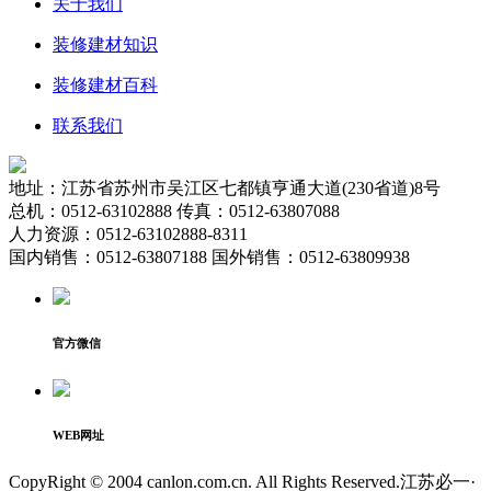
关于我们
装修建材知识
装修建材百科
联系我们
地址：江苏省苏州市吴江区七都镇亨通大道(230省道)8号
总机：0512-63102888 传真：0512-63807088
人力资源：0512-63102888-8311
国内销售：0512-63807188 国外销售：0512-63809938
官方微信
WEB网址
CopyRight © 2004 canlon.com.cn. All Rights Reserved.江苏必一·