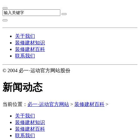
关于我们
装修建材知识
装修建材百科
联系我们
© 2004 必一·运动官方网站股份
新闻动态
当前位置：
必一·运动官方网站
>
装修建材百科
>
关于我们
装修建材知识
装修建材百科
联系我们