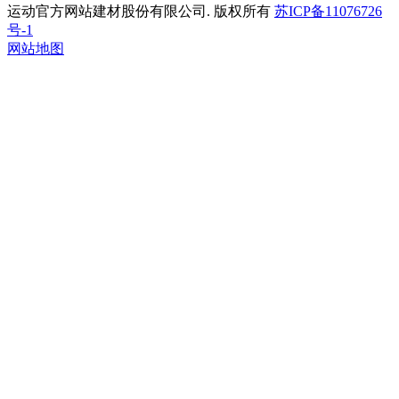
运动官方网站建材股份有限公司. 版权所有
苏ICP备11076726
号-1
网站地图