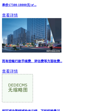
单价17500-18000元/㎡...
查看详情
而有些银行款手续费、评估费等方面收费...
查看详情
前区域内新锦城拾光云锦、万科悦映青川...