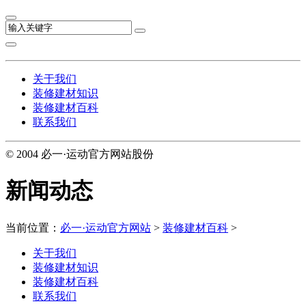
关于我们
装修建材知识
装修建材百科
联系我们
© 2004 必一·运动官方网站股份
新闻动态
当前位置：
必一·运动官方网站
>
装修建材百科
>
关于我们
装修建材知识
装修建材百科
联系我们