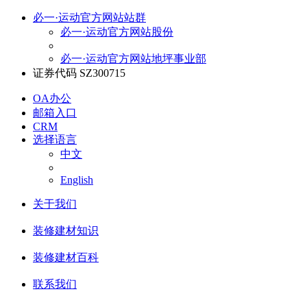
必一·运动官方网站站群
必一·运动官方网站股份
必一·运动官方网站地坪事业部
证券代码 SZ300715
OA办公
邮箱入口
CRM
选择语言
中文
English
关于我们
装修建材知识
装修建材百科
联系我们