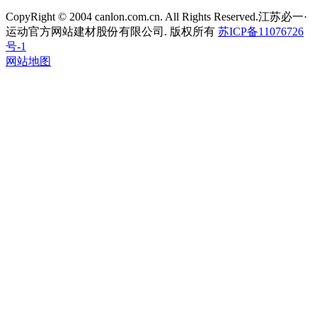
CopyRight © 2004 canlon.com.cn. All Rights Reserved.江苏必一·
运动官方网站建材股份有限公司. 版权所有
苏ICP备11076726
号-1
网站地图