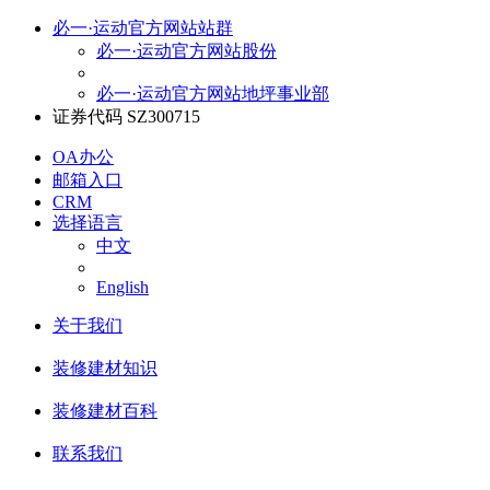
必一·运动官方网站站群
必一·运动官方网站股份
必一·运动官方网站地坪事业部
证券代码 SZ300715
OA办公
邮箱入口
CRM
选择语言
中文
English
关于我们
装修建材知识
装修建材百科
联系我们