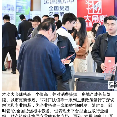
本次大会规格高、坐位高，并对消费提振、房地产成长新阶
段、城市更新步履、“四好”扶植等一系列主要政策进行了深切
解读和专业阐释，为企业搭建一套能够“随时发、随时查、随
时管”的全国货运根本设备。也表现出平台型企业取行业组
织、财产链伙伴协同立异的积极立场。再到C端用户的上门配