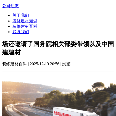
公司动态
关于我们
装修建材知识
装修建材百科
联系我们
场还邀请了国务院相关部委带领以及中国
建建材
装修建材百科 | 2025-12-19 20:56 | 浏览