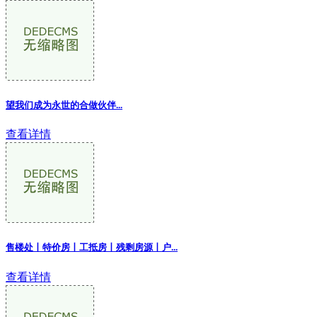
望我们成为永世的合做伙伴...
查看详情
售楼处丨特价房丨工抵房丨残剩房源丨户
...
查看详情