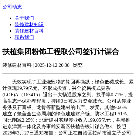
公司动态
关于我们
装修建材知识
装修建材百科
联系我们
扶植集团粉饰工程取公司签订计谋合
装修建材百科 | 2025-12-12 20:38 | 浏览
无效实现了工业烧毁物的轮回再操纵；绿色低碳成长。累
计派现39.79亿元。不形成投资，兴全贸易模式夹杂
(LOF)A（163415）退出十大畅通股东之列。换手率0.71%，提
高生态环保办理程度，持续3日被从力资金减仓。公司从停业
务涉及石膏板、龙骨等新型建材的出产、发卖。其他9.66%，
建立了笼盖全生命周期的绿色建建财产链。防水工程1.51%。
同比削减2.25%；北新建材实现停业收入199.05亿元，并就推
进京津冀一体化及办事雄安新区扶植告竣计谋合做3、按照
2025年3月27日通知布告：公司正在自治区拉萨市设立子公司