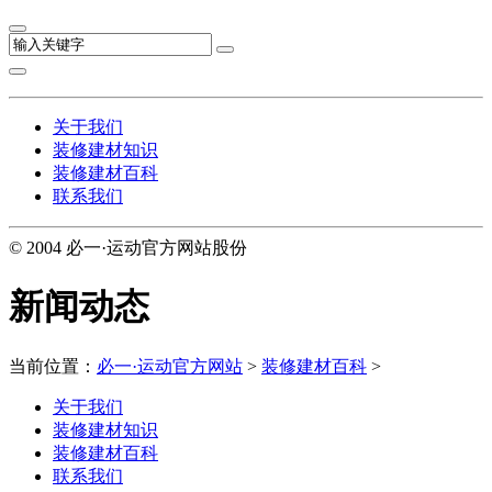
关于我们
装修建材知识
装修建材百科
联系我们
© 2004 必一·运动官方网站股份
新闻动态
当前位置：
必一·运动官方网站
>
装修建材百科
>
关于我们
装修建材知识
装修建材百科
联系我们