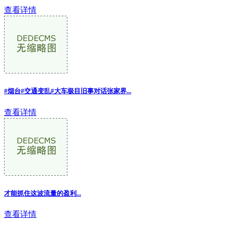
查看详情
#烟台#交通变乱#大车极目旧事对话张家界...
查看详情
才能抓住这波流量的盈利...
查看详情