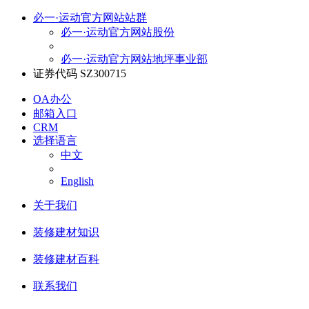
必一·运动官方网站站群
必一·运动官方网站股份
必一·运动官方网站地坪事业部
证券代码 SZ300715
OA办公
邮箱入口
CRM
选择语言
中文
English
关于我们
装修建材知识
装修建材百科
联系我们