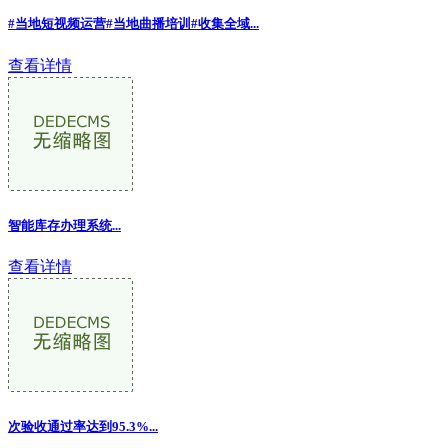
#当地短视频运营#当地曲播培训#收集全域...
查看详情
智能库存办理系统
...
查看详情
次验收通过率达到95.3%...